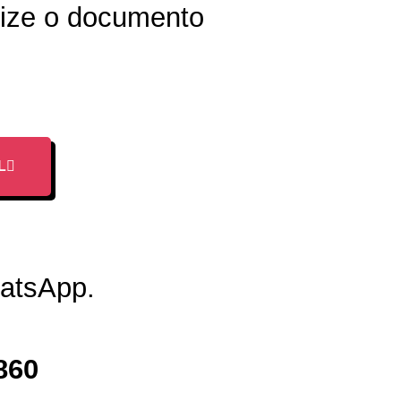
lize o documento
L
hatsApp.
860